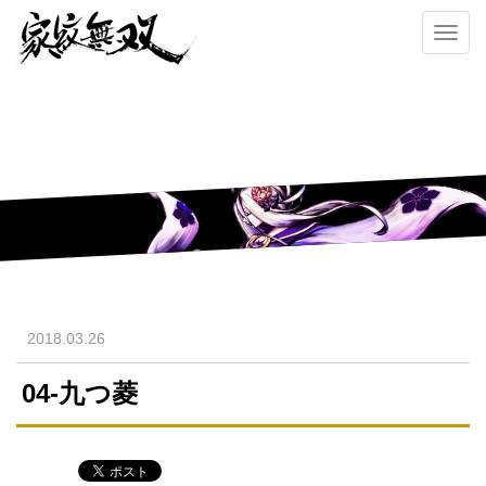
Toggl
navig
2018.03.26
04-九つ菱