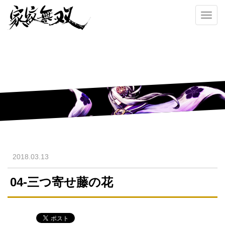
Toggl
navig
2018.03.13
04-三つ寄せ藤の花