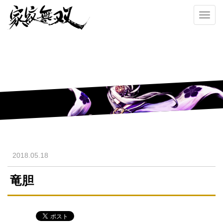
Toggl
navig
2018.05.18
竜胆