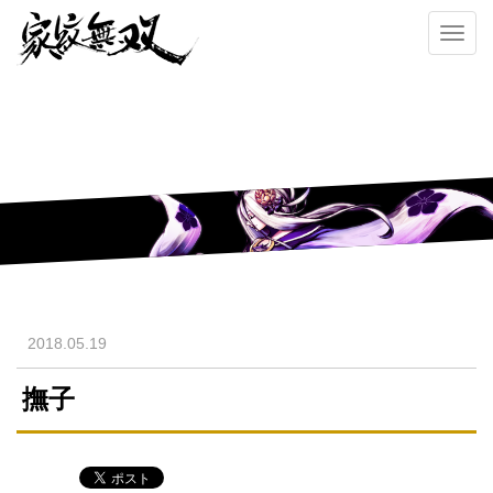
Toggl
navig
2018.05.19
撫子